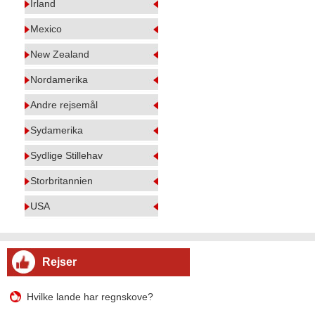
Irland
Mexico
New Zealand
Nordamerika
Andre rejsemål
Sydamerika
Sydlige Stillehav
Storbritannien
USA
Rejser
Hvilke lande har regnskove?