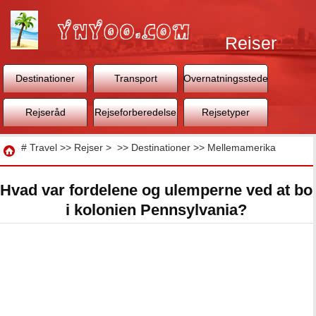
Rejser
Destinationer
Transport
Overnatningssteder
Rejseråd
Rejseforberedelse
Rejsetyper
Rejse
#
Travel
>>
Rejser
> >>
Destinationer
>>
Mellemamerika
Hvad var fordelene og ulemperne ved at bo
i kolonien Pennsylvania?