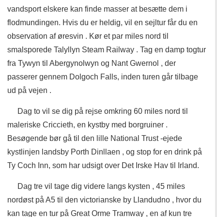
vandsport elskere kan finde masser at besætte dem i
flodmundingen. Hvis du er heldig, vil en sejltur får du en
observation af øresvin . Kør et par miles nord til
smalsporede Talyllyn Steam Railway . Tag en damp togtur
fra Tywyn til Abergynolwyn og Nant Gwernol , der
passerer gennem Dolgoch Falls, inden turen går tilbage
ud på vejen .
Dag to vil se dig på rejse omkring 60 miles nord til
maleriske Criccieth, en kystby med borgruiner .
Besøgende bør gå til den lille National Trust -ejede
kystlinjen landsby Porth Dinllaen , og stop for en drink på
Ty Coch Inn, som har udsigt over Det Irske Hav til Irland.
Dag tre vil tage dig videre langs kysten , 45 miles
nordøst på A5 til den victorianske by Llandudno , hvor du
kan tage en tur på Great Orme Tramway , en af ​​kun tre