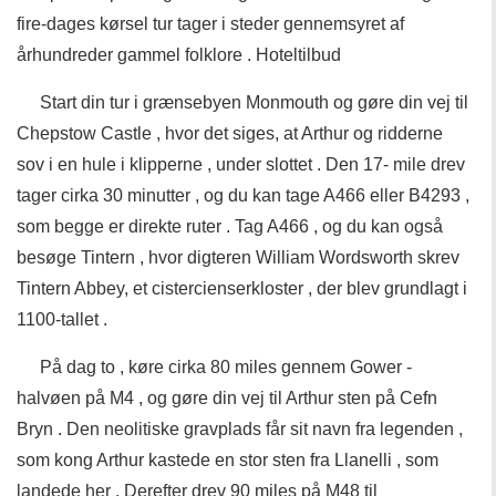
fire-dages kørsel tur tager i steder gennemsyret af
århundreder gammel folklore . Hoteltilbud
Start din tur i grænsebyen Monmouth og gøre din vej til
Chepstow Castle , hvor det siges, at Arthur og ridderne
sov i en hule i klipperne , under slottet . Den 17- mile drev
tager cirka 30 minutter , og du kan tage A466 eller B4293 ,
som begge er direkte ruter . Tag A466 , og du kan også
besøge Tintern , hvor digteren William Wordsworth skrev
Tintern Abbey, et cistercienserkloster , der blev grundlagt i
1100-tallet .
På dag to , køre cirka 80 miles gennem Gower -
halvøen på M4 , og gøre din vej til Arthur sten på Cefn
Bryn . Den neolitiske gravplads får sit navn fra legenden ,
som kong Arthur kastede en stor sten fra Llanelli , som
landede her . Derefter drev 90 miles på M48 til