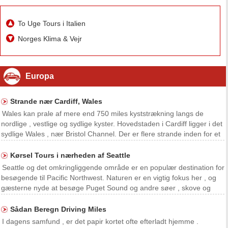
To Uge Tours i Italien
Norges Klima & Vejr
Europa
Strande nær Cardiff, Wales
Wales kan prale af mere end 750 miles kyststrækning langs de
nordlige , vestlige og sydlige kyster. Hovedstaden i Cardiff ligger i det
sydlige Wales , nær Bristol Channel. Der er flere strande inden for et
par miles af Cardiff , at funktionen ideelle fiskepladser , spadseretur
og lounging områder, o
Kørsel Tours i nærheden af ​​Seattle
Seattle og det omkringliggende område er en populær destination for
besøgende til Pacific Northwest. Naturen er en vigtig fokus her , og
gæsterne nyde at besøge Puget Sound og andre søer , skove og
floder. I byen , kan besøgende se seværdigheder såsom Pike Place
Market og Space Needle. Historiske kv
Sådan Beregn Driving Miles
I dagens samfund , er det papir kortet ofte efterladt hjemme .