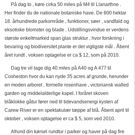
På dag to , køre cirka 50 miles på M4 til Llanarthne .
Her finder du de nationale botaniske have. De 600 hektar
18. århundrede parkområde , funktioner, søer , vandfald og
eksotiske blomster og blade . Udstillingsvindue er verdens
største enkeltmarked span glas struktur , hvor forskning i
bevaring og biodiversitet plante er det vigtigste mål . Åbent
året rundt , voksen optagelse er ca $ 12, som på 2010.
Dag tre vil tage dig 40 miles på A40 og A 477 til
Cosheston hvor du kan nyde 35 acres af grunde, herunder
en moden arboret , formelle rosenhave , victoriansk walled
garden og middelalderlige kapel. I foråret skoven
blåklokke gåtur fører ned til tidevandsenergi kysten af ​​
Carew River er en spektakulær tæppe af blå. Åbent april til
oktober , voksen optagelse er ca $ 5, som ved 2010.
Afrund din kørsel rundtur i parker og haver på dag fire