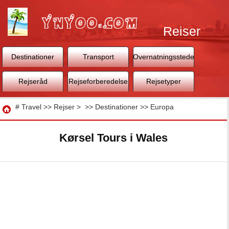
Rejser
Destinationer
Transport
Overnatningssteder
Rejseråd
Rejseforberedelse
Rejsetyper
Rejse
#
Travel
>>
Rejser
> >>
Destinationer
>>
Europa
Kørsel Tours i Wales