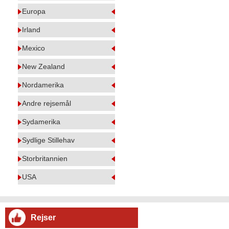
Europa
Irland
Mexico
New Zealand
Nordamerika
Andre rejsemål
Sydamerika
Sydlige Stillehav
Storbritannien
USA
Rejser