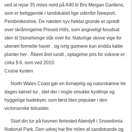
ved at rejse 35 miles nord på A40 til Bro Meigan Gardens,
som er beliggende i landskabet lige udenfor Newport,
Pembrokeshire. De næsten syv hektar grunde er spredt
over skråningerne Preseli Hills, som angiveligt forudsat
sten til Stonehenge står over for. Naturlige skove vige for
uberørt formelle haver , og ivrig gartnere kan endda købe
planter her . Åbent året rundt , optagelse pris for voksne er
cirka $ 6, som ved 2010.
Cruise kysten
North Wales Coast gør en fornøjelig og naturskønne tre
dages kørsel tur , idet der i nogle smukke kystlinje og
hyggelige badebyer, som først blev populær i den
victorianske tidsalder.
Start din tur på havnen feriested Aberdyfi i Snowdonia
National Park. Den udvej har fire miles af sandstrande og