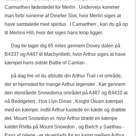
Carmarthen fødestedet for Merlin . Undervejs kommer
man forbi ruinerne af Dinefwr Slot, hvor Merlin siges at
have samtalede med spiritus . I Camarthen , kan du gå op
til Merlins Hill, hvor det siges hans krop ligger.
Dag tre tager dig 65 miles gennem Dovey dalen på
B4337 og A487 til Machynlleth, hvor Arthur siges at have
kæmpet hans sidste Battle of Camlan .
på dag fire vil du afslutte din Arthur Trail i et område,
der er hjemsted for mange Arthur legender . Kør gennem
den storslåede Snowdonia området på A487 og B4410 at
nå Beddgelert . Hos Llyn Dinas , Knight Owain kæmpet
med en kæmpe, indtil Arthur kastede en kæde og dræbte
det. Mount Snowdon er, hvor Arthur dræbt en kæmpe
kaldet Rhitta på Mount Snowdon , og Bwlch y Saethau -
Pass af pilene - er skueplads for en kamp mellem Arthur