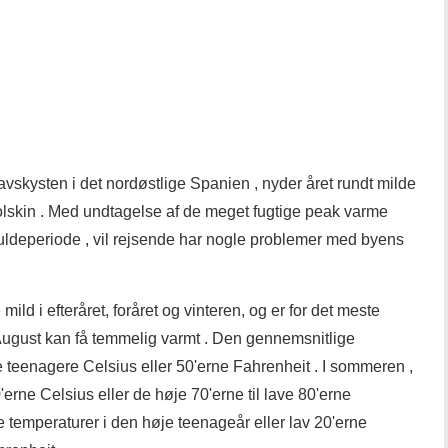
vskysten i det nordøstlige Spanien , nyder året rundt milde
solskin . Med undtagelse af de meget fugtige peak varme
ldeperiode , vil rejsende har nogle problemer med byens
ild i efteråret, foråret og vinteren, og er for det meste
gust kan få temmelig varmt . Den gennemsnitlige
e teenagere Celsius eller 50'erne Fahrenheit . I sommeren ,
'erne Celsius eller de høje 70'erne til lave 80'erne
ge temperaturer i den høje teenageår eller lav 20'erne