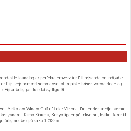
trand-side lounging er perfekte erhverv for Fiji rejsende og indfødte
er Fijis vejr primært sammensat af tropiske briser, varme dage og
r Fiji er beliggende i det sydlige St
nya , Afrika om Winam Gulf of Lake Victoria. Det er den tredje største
kenyanere . Klima Kisumu, Kenya ligger på ækvator , hvilket fører til
nge årlig nedbør på cirka 1.200 m