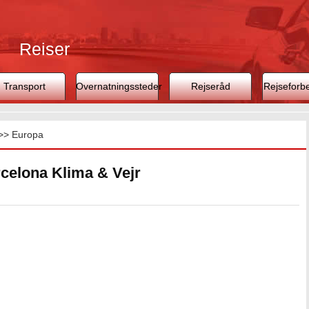
Rejser
Transport
Overnatningssteder
Rejseråd
Rejseforb
>>
Europa
celona Klima & Vejr