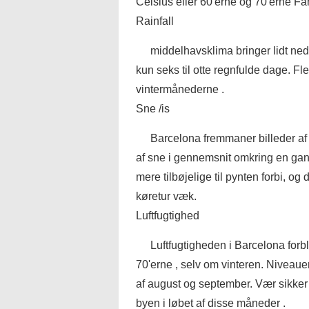
Celsius eller 60'erne og 70'erne Fa
Rainfall
middelhavsklima bringer lidt ned
kun seks til otte regnfulde dage. Fle
vintermånederne .
Sne /is
Barcelona fremmaner billeder af 
af sne i gennemsnit omkring en ga
mere tilbøjelige til pynten forbi, o
køretur væk.
Luftfugtighed
Luftfugtigheden i Barcelona forbl
70'erne , selv om vinteren. Niveauer
af august og september. Vær sikker p
byen i løbet af disse måneder .