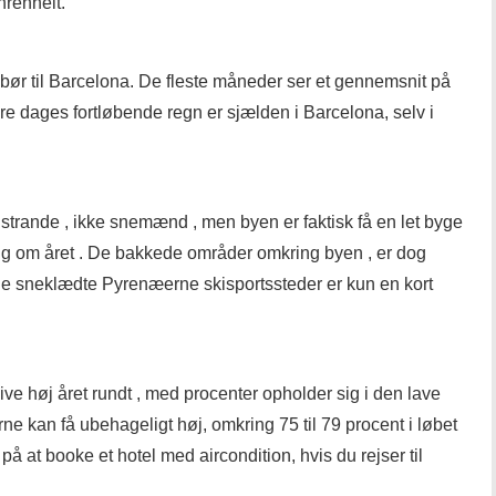
hrenheit.
bør til Barcelona. De fleste måneder ser et gennemsnit på
re dages fortløbende regn er sjælden i Barcelona, ​​selv i
strande , ikke snemænd , men byen er faktisk få en let byge
ng om året . De bakkede områder omkring byen , er dog
g de ​​sneklædte Pyrenæerne skisportssteder er kun en kort
ive høj året rundt , med procenter opholder sig i den lave
ne kan få ubehageligt høj, omkring 75 til 79 procent i løbet
å at booke et hotel med aircondition, hvis du rejser til