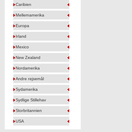
Caribien
Mellemamerika
Europa
Irland
Mexico
New Zealand
Nordamerika
Andre rejsemål
Sydamerika
Sydlige Stillehav
Storbritannien
USA