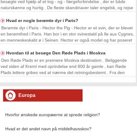
besøgte ved hjælp af et tog - og - færgeforbindelse , der er både
naturskønne og hurtig . De fleste skandinaver taler engelsk, og rejse
langs denne fælles rute er let at arrangere . Hvad du har brug
Passport computer med internetad
Hvad er nogle berømte dyr i Paris?
Berømte dyr i Paris - Hector the Pig - Hector er et svin, der er blevet
en berømthed i Paris. Han bor i en stor svinestald på Ile aux Cygnes,
en menneskeskabt ø i Seinen. Hector er også model og har poseret
for flere fotografer og kunstnere. - Katten Marcel - Marcel er en kat,
der er blevet en
Hvordan til at besøge Den Røde Plads i Moskva
Den Røde Plads er en premiere Moskva destination . Beliggende
ved siden af ​​Kreml med oprindelse end 800 år gamle , kan Røde
Plads lettere gribes ved at nærme det retningsbestemt . Fra den
nordlige indgang , Vasilij & # x2019 ; s Cathedral er direkte mod syd ,
og mod vest , Vladimir Lenin & # ​​x20
Europa
Hvorfor ønskede europæerne at sprede religion?
Hvad er det andet navn på middelhavsskov?