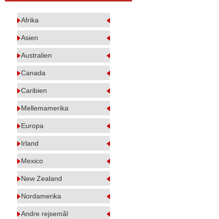
Afrika
Asien
Australien
Canada
Caribien
Mellemamerika
Europa
Irland
Mexico
New Zealand
Nordamerika
Andre rejsemål