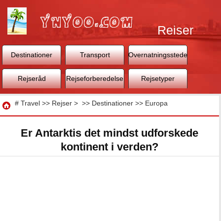
Rejser
Destinationer
Transport
Overnatningssteder
Rejseråd
Rejseforberedelse
Rejsetyper
Rejse
#
Travel
>>
Rejser
> >>
Destinationer
>>
Europa
Er Antarktis det mindst udforskede
kontinent i verden?