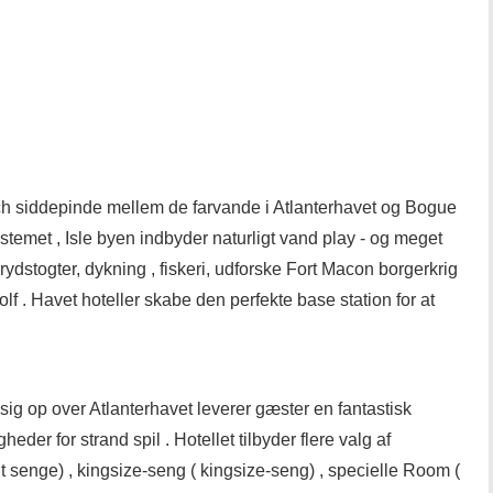
ach siddepinde mellem de farvande i Atlanterhavet og Bogue
stemet , Isle byen indbyder naturligt vand play - og meget
krydstogter, dykning , fiskeri, udforske Fort Macon borgerkrig
olf . Havet hoteller skabe den perfekte base station for at
sig op over Atlanterhavet leverer gæster en fantastisk
gheder for strand spil . Hotellet tilbyder flere valg af
 senge) , kingsize-seng ( kingsize-seng) , specielle Room (