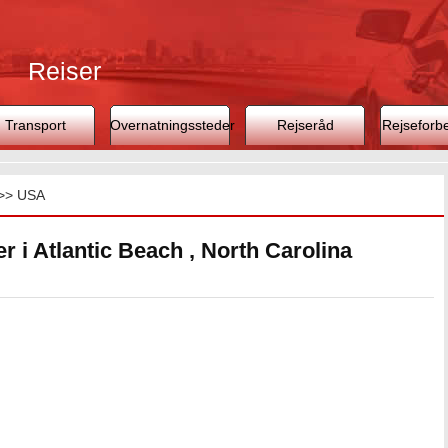
Rejser
Transport
Overnatningssteder
Rejseråd
Rejseforb
>>
USA
r i Atlantic Beach , North Carolina