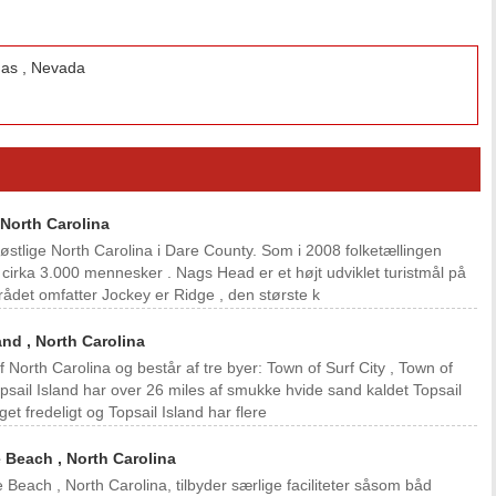
gas , Nevada
 North Carolina
 østlige North Carolina i Dare County. Som i 2008 folketællingen
 cirka 3.000 mennesker . Nags Head er et højt udviklet turistmål på
ådet omfatter Jockey er Ridge , den største k
nd , North Carolina
af North Carolina og består af tre byer: Town of Surf City , Town of
psail Island har over 26 miles af smukke hvide sand kaldet Topsail
et fredeligt og Topsail Island har flere
e Beach , North Carolina
e Beach , North Carolina, tilbyder særlige faciliteter såsom båd