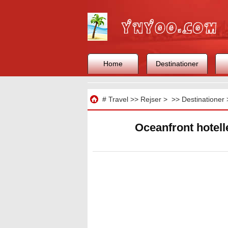
Home
Destinationer
Rejse
#
Travel
>>
Rejser
> >>
Destinationer
Oceanfront hotelle