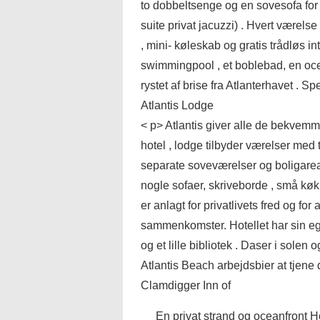
to dobbeltsenge og en sovesofa for 
suite privat jacuzzi) . Hvert værels
, mini- køleskab og gratis trådløs i
swimmingpool , et boblebad, en oce
rystet af brise fra Atlanterhavet . 
Atlantis Lodge
< p> Atlantis giver alle de bekvemm
hotel , lodge tilbyder værelser med
separate soveværelser og boligarea
nogle sofaer, skriveborde , små kø
er anlagt for privatlivets fred og fo
sammenkomster. Hotellet har sin eg
og et lille bibliotek . Daser i solen
Atlantis Beach arbejdsbier at tjene 
Clamdigger Inn of
En privat strand og oceanfront H