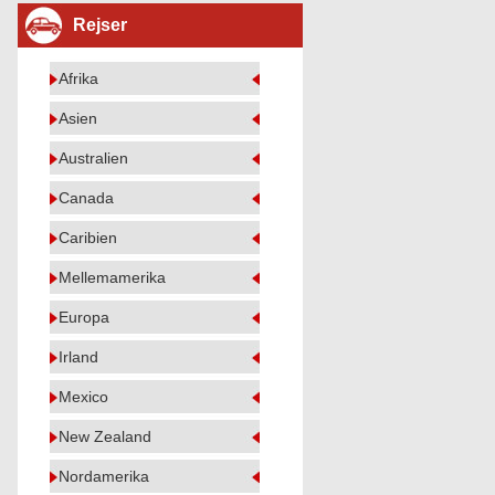
Rejser
Afrika
Asien
Australien
Canada
Caribien
Mellemamerika
Europa
Irland
Mexico
New Zealand
Nordamerika