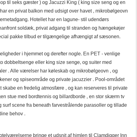
op til seks gæster ) og Jacuzzi King ( king size seng og en
e har en privat balkon med udsigt over havet , mikrobølgeovn
nternetadgang. Hotellet har en lagune- stil udendørs
anfront soldæk, privat adgang til stranden og hængekøjer
Special pakke tilbud er tilgængelige afhængigt af sæsonen.
eligheder i hjemmet og derefter nogle. En PET - venlige
 to dobbeltsenge eller king size senge, og suiter med
ler . Alle værelser har køleskab og mikrobølgeovn , og
kkener og spiseområde og private jacuzzier . Pool-området
r at skabe en fredelig atmosfære , og kan reserveres til private
en stue med bordtennis og billardborde , en stor skærm tv
 og surf scene fra beneath farvestrålende parasoller og tillade
dine behov .
otelværelserne bringe et udsnit af himlen til Clamdigger Inn