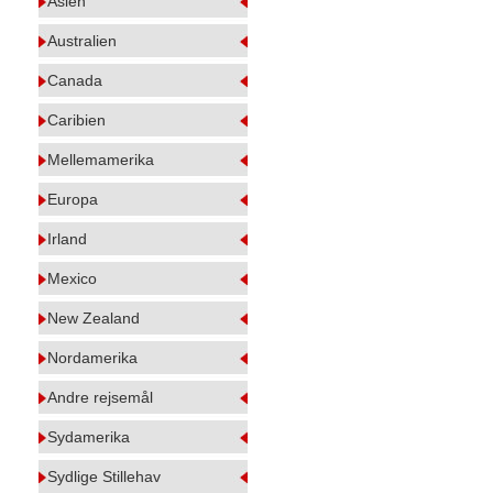
Asien
Australien
Canada
Caribien
Mellemamerika
Europa
Irland
Mexico
New Zealand
Nordamerika
Andre rejsemål
Sydamerika
Sydlige Stillehav