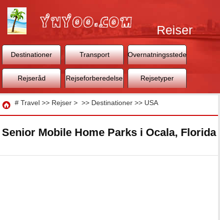
Rejser
Destinationer
Transport
Overnatningssteder
Rejseråd
Rejseforberedelse
Rejsetyper
Rejse
#
Travel
>>
Rejser
> >>
Destinationer
>>
USA
Senior Mobile Home Parks i Ocala, Florida