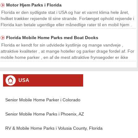
mobile home parker har flere muligh
Motor Hjem Parks i Florida
Florida er den sydligste stat i USA og har et varmt klima hele året,
hvilket trækker rejsende til sine strande. Forlænget ophold rejsende i
Florida kan betale ugentlige eller månedlige rater til en mobil hjem .
Mobilhomes har de nøgne fornødenheder, såsom køkkener og
sengetøj , til en brøkdel af pri
Florida Mobile Home Parks med Boat Docks
Florida er kendt for sin udvidede kystlinje og mange vandveje ,
attraktive kvaliteter , at mange hoteller og parker drage fordel af. For
mobile home parker , en af ​​de mest attraktive frynsegoder er ikke
kun en visning vandet , men tilgængeligheden af ​​anløbsbroer . For
mobile husejere med en båd
USA
Senior Mobile Home Parker i Colorado
Senior Mobile Home Parks i Phoenix, AZ
RV & Mobile Home Parks i Volusia County, Florida