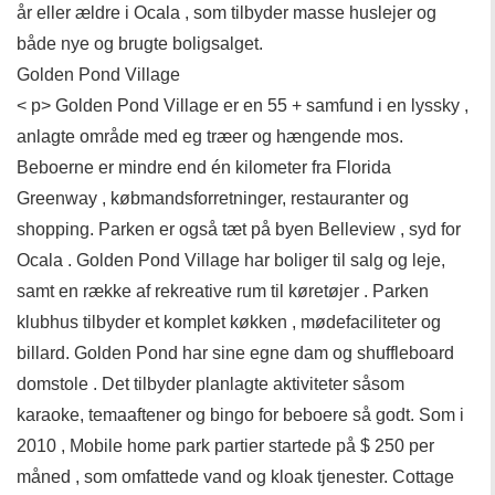
år eller ældre i Ocala , som tilbyder masse huslejer og
både nye og brugte boligsalget.
Golden Pond Village
< p> Golden Pond Village er en 55 + samfund i en lyssky ,
anlagte område med eg træer og hængende mos.
Beboerne er mindre end én kilometer fra Florida
Greenway , købmandsforretninger, restauranter og
shopping. Parken er også tæt på byen Belleview , syd for
Ocala . Golden Pond Village har boliger til salg og leje,
samt en række af rekreative rum til køretøjer . Parken
klubhus tilbyder et komplet køkken , mødefaciliteter og
billard. Golden Pond har sine egne dam og shuffleboard
domstole . Det tilbyder planlagte aktiviteter såsom
karaoke, temaaftener og bingo for beboere så godt. Som i
2010 , Mobile home park partier startede på $ 250 per
måned , som omfattede vand og kloak tjenester. Cottage