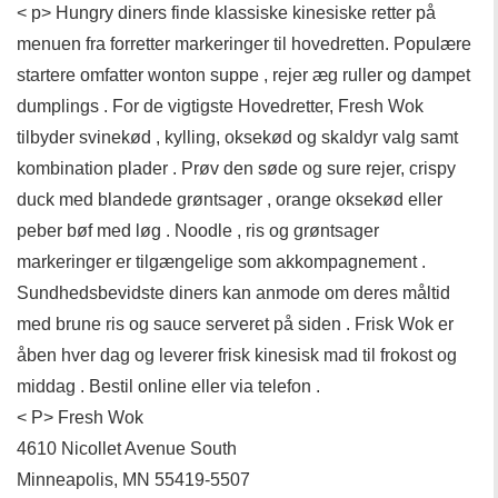
< p> Hungry diners finde klassiske kinesiske retter på
menuen fra forretter markeringer til hovedretten. Populære
startere omfatter wonton suppe , rejer æg ruller og dampet
dumplings . For de vigtigste Hovedretter, Fresh Wok
tilbyder svinekød , kylling, oksekød og skaldyr valg samt
kombination plader . Prøv den søde og sure rejer, crispy
duck med blandede grøntsager , orange oksekød eller
peber bøf med løg . Noodle , ris og grøntsager
markeringer er tilgængelige som akkompagnement .
Sundhedsbevidste diners kan anmode om deres måltid
med brune ris og sauce serveret på siden . Frisk Wok er
åben hver dag og leverer frisk kinesisk mad til frokost og
middag . Bestil online eller via telefon .
< P> Fresh Wok
4610 Nicollet Avenue South
Minneapolis, MN 55419-5507