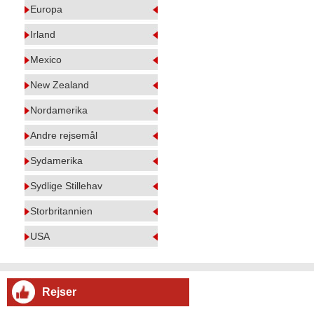
Europa
Irland
Mexico
New Zealand
Nordamerika
Andre rejsemål
Sydamerika
Sydlige Stillehav
Storbritannien
USA
Rejser