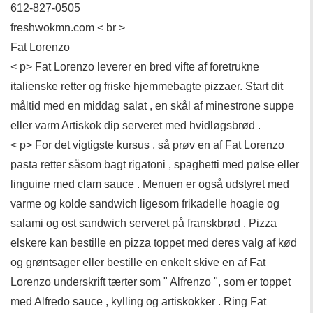
612-827-0505
freshwokmn.com < br >
Fat Lorenzo
< p> Fat Lorenzo leverer en bred vifte af foretrukne
italienske retter og friske hjemmebagte pizzaer. Start dit
måltid med en middag salat , en skål af minestrone suppe
eller varm Artiskok dip serveret med hvidløgsbrød .
< p> For det vigtigste kursus , så prøv en af ​​Fat Lorenzo
pasta retter såsom bagt rigatoni , spaghetti med pølse eller
linguine med clam sauce . Menuen er også udstyret med
varme og kolde sandwich ligesom frikadelle hoagie og
salami og ost sandwich serveret på franskbrød . Pizza
elskere kan bestille en pizza toppet med deres valg af kød
og grøntsager eller bestille en enkelt skive en af ​​Fat
Lorenzo underskrift tærter som " Alfrenzo ", som er toppet
med Alfredo sauce , kylling og artiskokker . Ring Fat