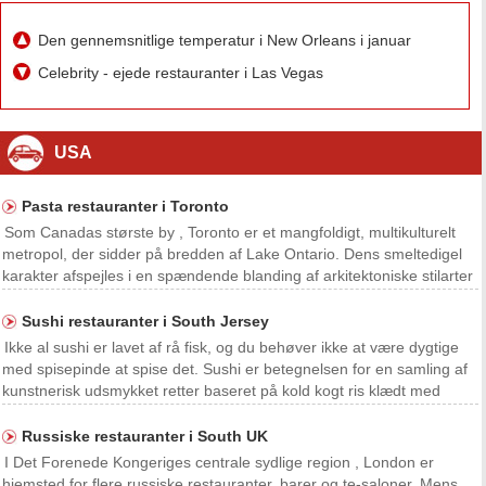
Den gennemsnitlige temperatur i New Orleans i januar
Celebrity - ejede restauranter i Las Vegas
USA
Pasta restauranter i Toronto
Som Canadas største by , Toronto er et mangfoldigt, multikulturelt
metropol, der sidder på bredden af Lake Ontario. Dens smeltedigel
karakter afspejles i en spændende blanding af arkitektoniske stilarter
, etniske kvarterer og en rig kulinariske scene , der henvender sig til
en sofistikeret urban cr
Sushi restauranter i South Jersey
Ikke al sushi er lavet af rå fisk, og du behøver ikke at være dygtige
med spisepinde at spise det. Sushi er betegnelsen for en samling af
kunstnerisk udsmykket retter baseret på kold kogt ris klædt med
eddike og kombineret med rå eller kogt fisk, grøntsager og kogte
skaldyr. Prøv denne japanske fing
Russiske restauranter i South UK
I Det Forenede Kongeriges centrale sydlige region , London er
hjemsted for flere russiske restauranter, barer og te-saloner. Mens