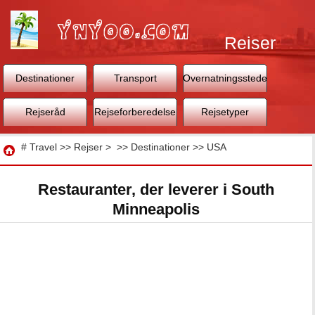
Rejser
Destinationer
Transport
Overnatningssteder
Rejseråd
Rejseforberedelse
Rejsetyper
Rejse
#
Travel
>>
Rejser
> >>
Destinationer
>>
USA
Restauranter, der leverer i South
Minneapolis