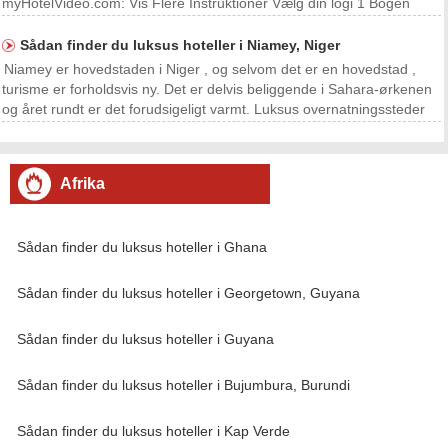
myHotelVideo.com: Vis Flere Instruktioner Vælg din logi 1 Bogen
overnatningssteder på en udvej på Grande Comore , den største af
øerne. Kendt som Ngazidja til lokalbefolknin
Sådan finder du luksus hoteller i Niamey, Niger
Niamey er hovedstaden i Niger , og selvom det er en hovedstad ,
turisme er forholdsvis ny. Det er delvis beliggende i Sahara-ørkenen
og året rundt er det forudsigeligt varmt. Luksus overnatningssteder
er ikke udbredt i denne by , selv om indkvartering er rene og rimeligt
prissat . Læs videre for at
Afrika
Sådan finder du luksus hoteller i Ghana
Sådan finder du luksus hoteller i Georgetown, Guyana
Sådan finder du luksus hoteller i Guyana
Sådan finder du luksus hoteller i Bujumbura, Burundi
Sådan finder du luksus hoteller i Kap Verde