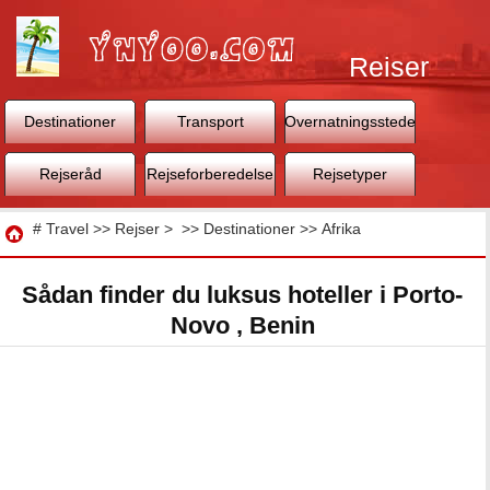
Rejser
Destinationer
Transport
Overnatningssteder
Rejseråd
Rejseforberedelse
Rejsetyper
Rejse
#
Travel
>>
Rejser
> >>
Destinationer
>>
Afrika
Sådan finder du luksus hoteller i Porto-
Novo , Benin