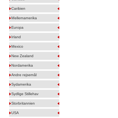
Caribien
Mellemamerika
Europa
Irland
Mexico
New Zealand
Nordamerika
Andre rejsemål
Sydamerika
Sydlige Stillehav
Storbritannien
USA