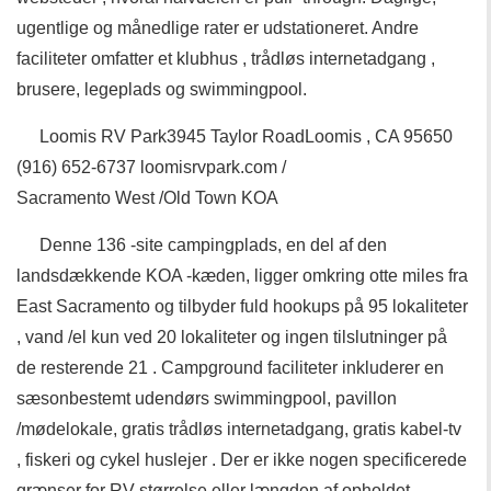
ugentlige og månedlige rater er udstationeret. Andre
faciliteter omfatter et klubhus , trådløs internetadgang ,
brusere, legeplads og swimmingpool.
Loomis RV Park3945 Taylor RoadLoomis , CA 95650
(916) 652-6737 loomisrvpark.com /
Sacramento West /Old Town KOA
Denne 136 -site campingplads, en del af den
landsdækkende KOA -kæden, ligger omkring otte miles fra
East Sacramento og tilbyder fuld hookups på 95 lokaliteter
, vand /el kun ved 20 lokaliteter og ingen tilslutninger på
de resterende 21 . Campground faciliteter inkluderer en
sæsonbestemt udendørs swimmingpool, pavillon
/mødelokale, gratis trådløs internetadgang, gratis kabel-tv
, fiskeri og cykel huslejer . Der er ikke nogen specificerede
grænser for RV størrelse eller længden af ​​opholdet