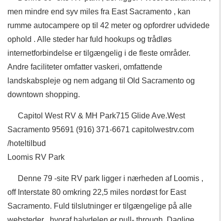
men mindre end syv miles fra East Sacramento , kan
rumme autocampere op til 42 meter og opfordrer udvidede
ophold . Alle steder har fuld hookups og trådløs
internetforbindelse er tilgængelig i de fleste områder.
Andre faciliteter omfatter vaskeri, omfattende
landskabspleje og nem adgang til Old Sacramento og
downtown shopping.
Capitol West RV & MH Park715 Glide Ave.West
Sacramento 95691 (916) 371-6671 capitolwestrv.com
/hoteltilbud
Loomis RV Park
Denne 79 -site RV park ligger i nærheden af ​​Loomis ,
off Interstate 80 omkring 22,5 miles nordøst for East
Sacramento. Fuld tilslutninger er tilgængelige på alle
websteder , hvoraf halvdelen er pull- through. Daglige,