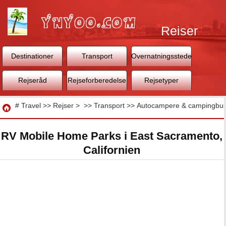
Rejser
Destinationer
Transport
Overnatningssteder
Rejseråd
Rejseforberedelse
Rejsetyper
Rejse
#
Travel
>>
Rejser
> >>
Transport
>>
Autocampere & campingbus
RV Mobile Home Parks i East Sacramento,
Californien