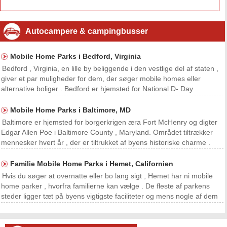
Autocampere & campingbusser
Mobile Home Parks i Bedford, Virginia
Bedford , Virginia, en lille by beliggende i den vestlige del af staten ,
giver et par muligheder for dem, der søger mobile homes eller
alternative boliger . Bedford er hjemsted for National D- Day
Memorial , opført inde i byen , fordi det opretholdt den højeste per
capita tab af menneskeliv for enh
Mobile Home Parks i Baltimore, MD
Baltimore er hjemsted for borgerkrigen æra Fort McHenry og digter
Edgar Allen Poe i Baltimore County , Maryland. Området tiltrækker
mennesker hvert år , der er tiltrukket af byens historiske charme .
Besøgende på Marylands Eastern Shore , der foretrækker at leve i
mobile home parker har flere muligh
Familie Mobile Home Parks i Hemet, Californien
Hvis du søger at overnatte eller bo lang sigt , Hemet har ni mobile
home parker , hvorfra familierne kan vælge . De fleste af parkens
steder ligger tæt på byens vigtigste faciliteter og mens nogle af dem
er gated communities med en række fritidsfaciliteter eller permanente
indbyggere , andre henvend