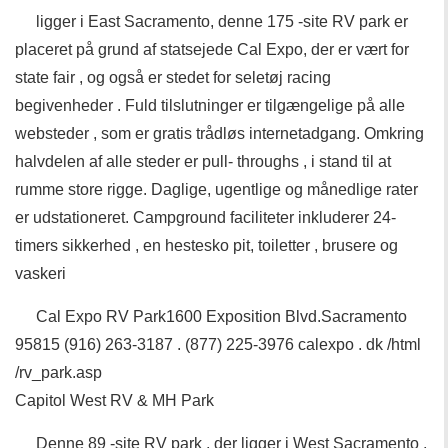
ligger i East Sacramento, denne 175 -site RV park er
placeret på grund af statsejede Cal Expo, der er vært for
state fair , og også er stedet for seletøj racing
begivenheder . Fuld tilslutninger er tilgængelige på alle
websteder , som er gratis trådløs internetadgang. Omkring
halvdelen af ​​alle steder er pull- throughs , i stand til at
rumme store rigge. Daglige, ugentlige og månedlige rater
er udstationeret. Campground faciliteter inkluderer 24-
timers sikkerhed , en hestesko pit, toiletter , brusere og
vaskeri
Cal Expo RV Park1600 Exposition Blvd.Sacramento
95815 (916) 263-3187 . (877) 225-3976 calexpo . dk /html
/rv_park.asp
Capitol West RV & MH Park
Denne 89 -site RV park , der ligger i West Sacramento ,