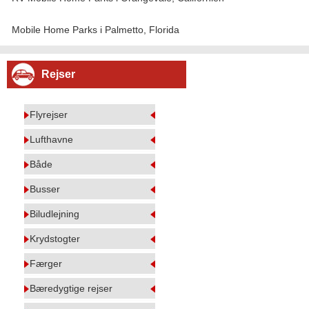
Mobile Home Parks i Palmetto, Florida
Rejser
Flyrejser
Lufthavne
Både
Busser
Biludlejning
Krydstogter
Færger
Bæredygtige rejser