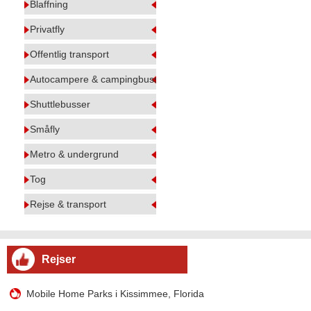
Blaffning
Privatfly
Offentlig transport
Autocampere & campingbusser
Shuttlebusser
Småfly
Metro & undergrund
Tog
Rejse & transport
Rejser
Mobile Home Parks i Kissimmee, Florida