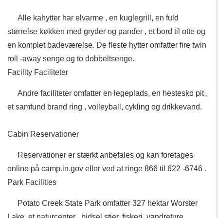
Alle kahytter har elvarme , en kuglegrill, en fuld
størrelse køkken med gryder og pander , et bord til otte og
en komplet badeværelse. De fleste hytter omfatter fire twin
roll -away senge og to dobbeltsenge.
Facility Faciliteter
Andre faciliteter omfatter en legeplads, en hestesko pit ,
et samfund brand ring , volleyball, cykling og drikkevand.
Cabin Reservationer
Reservationer er stærkt anbefales og kan foretages
online på camp.in.gov eller ved at ringe 866 til 622 -6746 .
Park Facilities
Potato Creek State Park omfatter 327 hektar Worster
Lake, et naturcenter , bidsel stier, fiskeri, vandreture,