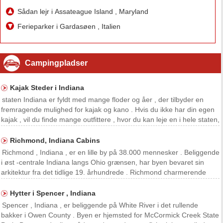
Sådan lejr i Assateague Island , Maryland
Ferieparker i Gardasøen , Italien
Campingpladser
Kajak Steder i Indiana
staten Indiana er fyldt med mange floder og åer , der tilbyder en
fremragende mulighed for kajak og kano . Hvis du ikke har din egen
kajak , vil du finde mange outfittere , hvor du kan leje en i hele staten,
og generelt mindst en eller to tæt ved. Uanset stykke vand, du vælger
at udforske i Indiana
Richmond, Indiana Cabins
Richmond , Indiana , er en lille by på 38.000 mennesker . Beliggende
i øst -centrale Indiana langs Ohio grænsen, har byen bevaret sin
arkitektur fra det tidlige 19. århundrede . Richmond charmerende
samfund tilbyder antik shopping, historiske museer og festivaler. Men
dens kunst og kulturelle scene
Hytter i Spencer , Indiana
Spencer , Indiana , er beliggende på White River i det rullende
bakker i Owen County . Byen er hjemsted for McCormick Creek State