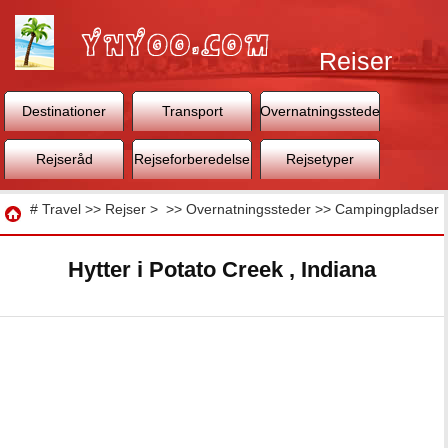
Rejser
Destinationer
Transport
Overnatningssteder
Rejseråd
Rejseforberedelse
Rejsetyper
Rejse
#
Travel
>>
Rejser
> >>
Overnatningssteder
>>
Campingpladser
Hytter i Potato Creek , Indiana