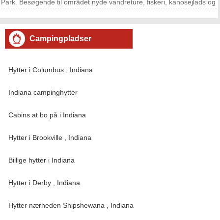
Park. Besøgende til området nyde vandreture, fiskeri, kanosejlads og
andre udendørs fritidsaktiviteter. Cabin huslejer er til rådighed , hvis
du ønsker logi i en rustik ,
Campingpladser
Hytter i Columbus , Indiana
Indiana campinghytter
Cabins at bo på i Indiana
Hytter i Brookville , Indiana
Billige hytter i Indiana
Hytter i Derby , Indiana
Hytter nærheden Shipshewana , Indiana