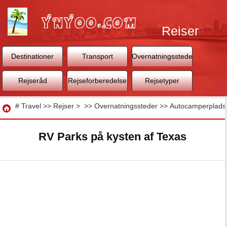
Rejser
Destinationer
Transport
Overnatningssteder
Rejseråd
Rejseforberedelse
Rejsetyper
Rejse
#
Travel
>>
Rejser
> >>
Overnatningssteder
>>
Autocamperplads
RV Parks på kysten af ​​Texas