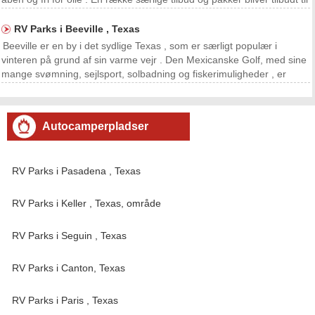
turister, der besøger området. RV camping tilbyder en af ​​de mest
økonomiske måder at bes
RV Parks i Beeville , Texas
Beeville er en by i det sydlige Texas , som er særligt populær i
vinteren på grund af sin varme vejr . Den Mexicanske Golf, med sine
mange svømning, sejlsport, solbadning og fiskerimuligheder , er
mindre end en time væk. Beeville har ikke sin egen RV parker , men
tre året rundt parker kan findes ind
Autocamperpladser
RV Parks i Pasadena , Texas
RV Parks i Keller , Texas, område
RV Parks i Seguin , Texas
RV Parks i Canton, Texas
RV Parks i Paris , Texas