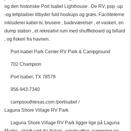
og den historiske Port Isabel Lighthouse . De RV, pop -up
-og teltpladser tilbyder fuld hookups og græs. Faciliteterne
inkluderer kabel-tv, brusere , badeværelser , et vaskeri, en
dump station , et rekreativt rum med shuffleboard og billard
, og fiskeri fra havnen.
Port Isabel Park Center RV Park & Campground
702 Champion
Port Isabel, TX 78578
956-943-7340
campsouthtexas.com /portisabel /
Laguna Shore Village RV Park
Laguna Shore Village RV Park ligger lige på Laguna
Madre , skridt væk fra fiskeri , windsurfing, svømning og