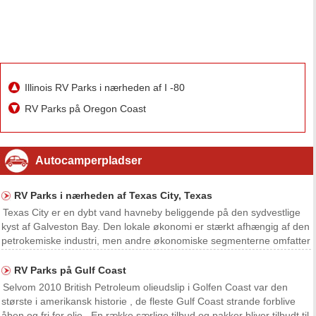
Illinois RV Parks i nærheden af ​​I -80
RV Parks på Oregon Coast
Autocamperpladser
RV Parks i nærheden af ​​Texas City, Texas
Texas City er en dybt vand havneby beliggende på den sydvestlige
kyst af Galveston Bay. Den lokale økonomi er stærkt afhængig af den
petrokemiske industri, men andre økonomiske segmenterne omfatter
detailhandel , marine, transport , turisme og rekreation. Der er ingen
RV parker ligger inden for Texa
RV Parks på Gulf Coast
Selvom 2010 British Petroleum olieudslip i Golfen Coast var den
største i amerikansk historie , de fleste Gulf Coast strande forblive
åben og fri for olie . En række særlige tilbud og pakker bliver tilbudt til