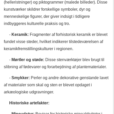
(helleristninger) og piktogrammer (malede billeder). Disse
kunstværker skildrer forskellige symboler, dyr og
menneskelige figurer, der giver indsigt i tidligere
indbyggeres kulturelle praksis og tro.
-
Keramik:
Fragmenter af forhistorisk keramik er blevet
fundet visse steder, hvilket indikerer tilstedeværelsen af ​​
keramikfremstillingskulturer i regionen.
-
Mørtler og støde:
Disse stenværktøjer blev brugt til
slibning af fødevarer og forarbejdning af plantematerialer.
-
Smykker:
Perler og andre dekorative genstande lavet
af materialer som skal og sten er blevet opdaget i
arkæologiske udgravninger.
Historiske artefakter:
-
Mineudstyr:
Beviser for historiske mineaktiviteter i