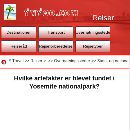
Rejser
Destinationer
Transport
Overnatningssteder
Rejseråd
Rejseforberedelse
Rejsetyper
Rejse
#
Travel
>>
Rejser
> >>
Overnatningssteder
>>
Stats- og nationa
Hvilke artefakter er blevet fundet i
Yosemite nationalpark?