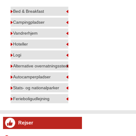
Bed & Breakfast
Campingpladser
Vandrerhjem
Hoteller
Logi
Alternative overnatningssteder
Autocamperpladser
Stats- og nationalparker
Ferieboligudlejning
Rejser