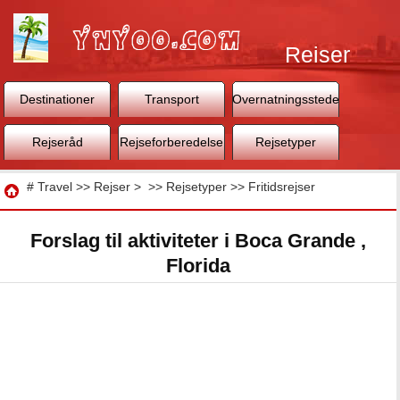
Rejser
Destinationer
Transport
Overnatningssteder
Rejseråd
Rejseforberedelse
Rejsetyper
Rejse
#
Travel
>>
Rejser
> >>
Rejsetyper
>>
Fritidsrejser
Forslag til aktiviteter i Boca Grande ,
Florida