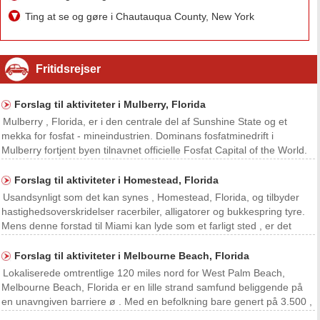
Ting at se og gøre i Chautauqua County, New York
Fritidsrejser
Forslag til aktiviteter i Mulberry, Florida
Mulberry , Florida, er i den centrale del af Sunshine State og et
mekka for fosfat - mineindustrien. Dominans fosfatminedrift i
Mulberry fortjent byen tilnavnet officielle Fosfat Capital of the World.
Flere af Mulberry vartegn og Mulberry Phosphate Museum tilbyder
information om byens industrielle
Forslag til aktiviteter i Homestead, Florida
Usandsynligt som det kan synes , Homestead, Florida, og tilbyder
hastighedsoverskridelser racerbiler, alligatorer og bukkespring tyre.
Mens denne forstad til Miami kan lyde som et farligt sted , er det
faktisk ganske varm og indbydende for besøgende - så længe du
holder din afstand fra Gators . Byen
Forslag til aktiviteter i Melbourne Beach, Florida
Lokaliserede omtrentlige 120 miles nord for West Palm Beach,
Melbourne Beach, Florida er en lille strand samfund beliggende på
en unavngiven barriere ø . Med en befolkning bare genert på 3.500 ,
byen har en intim atmosfære og tilbyder en række aktiviteter for både