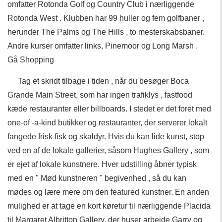
omfatter Rotonda Golf og Country Club i nærliggende
Rotonda West . Klubben har 99 huller og fem golfbaner ,
herunder The Palms og The Hills , to mesterskabsbaner.
Andre kurser omfatter links, Pinemoor og Long Marsh .
Gå Shopping
Tag et skridt tilbage i tiden , når du besøger Boca
Grande Main Street, som har ingen trafiklys , fastfood
kæde restauranter eller billboards. I stedet er det foret med
one-of -a-kind butikker og restauranter, der serverer lokalt
fangede frisk fisk og skaldyr. Hvis du kan lide kunst, stop
ved en af ​​de lokale gallerier, såsom Hughes Gallery , som
er ejet af lokale kunstnere. Hver udstilling åbner typisk
med en " Mød kunstneren " begivenhed , så du kan
mødes og lære mere om den featured kunstner. En anden
mulighed er at tage en kort køretur til nærliggende Placida
til Margaret Albritton Gallery, der huser arbejde Garry og