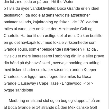
din tid , mens du er på øen. Hit the Water
p Hvis du nyde vandaktiviteter, Boca Grande er en ideel
destination , da nogle af dens vigtigste attraktioner
omfatter sejlads, kajakroning og fiskeri i de 120 kvadrat
miles af vand , der omfatter den Mexicanske Golf og
Charlotte Harbor til den østlige del af øen. Du kan bestille
en guidet havkajak tour med lokale virksomheder som
Grande Tours, som er beliggende i nærheden Placida .
Hvis du er mere interesseret i støbning din linje eller prøve
din hånd på dybhavsfiskeri , overveje booking en udflugt
med fiskeri charter selskaber såsom en anden Keeper
Charters , der ligger rundt regnet fire miles fra Boca
Grande Causeway i Cape Haze - Englewood. < br >
bygge sandslotte
Medbring en strand stol og en bog og slappe af på en
af Boca Grande er 14 strande på den Mexicanske Golf