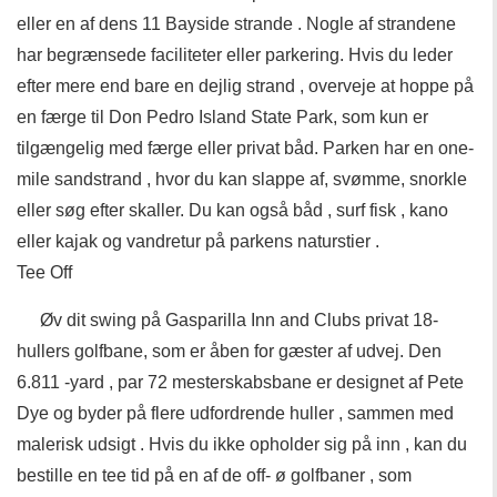
eller en af ​​dens 11 Bayside strande . Nogle af strandene
har begrænsede faciliteter eller parkering. Hvis du leder
efter mere end bare en dejlig strand , overveje at hoppe på
en færge til Don Pedro Island State Park, som kun er
tilgængelig med færge eller privat båd. Parken har en one-
mile sandstrand , hvor du kan slappe af, svømme, snorkle
eller søg efter skaller. Du kan også båd , surf fisk , kano
eller kajak og vandretur på parkens naturstier .
Tee Off
Øv dit swing på Gasparilla Inn and Clubs privat 18-
hullers golfbane, som er åben for gæster af udvej. Den
6.811 -yard , par 72 mesterskabsbane er designet af Pete
Dye og byder på flere udfordrende huller , sammen med
malerisk udsigt . Hvis du ikke opholder sig på inn , kan du
bestille en tee tid på en af ​​de off- ø golfbaner , som