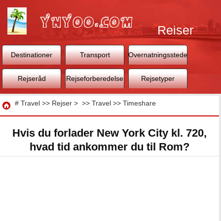
Rejser
Destinationer
Transport
Overnatningssteder
Rejseråd
Rejseforberedelse
Rejsetyper
Rejse
#
Travel
>>
Rejser
> >>
Travel
>>
Timeshare
Hvis du forlader New York City kl. 720,
hvad tid ankommer du til Rom?