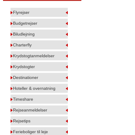
Flyrejser
Budgetrejser
Biludlejning
Charterfly
Krydstogtanmeldelser
Krydstogter
Destinationer
Hoteller & overnatning
Timeshare
Rejseanmeldelser
Rejsetips
Ferieboliger til leje