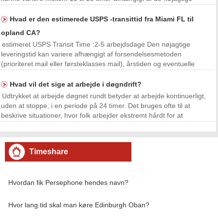
lufthavne og luftfartsselskaber involveret.
Hvad er den estimerede USPS -transittid fra Miami FL til
opland CA?
estimeret USPS Transit Time :2-5 arbejdsdage Den nøjagtige
leveringstid kan variere afhængigt af forsendelsesmetoden
(prioriteret mail eller førsteklasses mail), årstiden og eventuelle
uventede forsinkelser.
Hvad vil det sige at arbejde i døgndrift?
Udtrykket at arbejde døgnet rundt betyder at arbejde kontinuerligt,
uden at stoppe, i en periode på 24 timer. Det bruges ofte til at
beskrive situationer, hvor folk arbejder ekstremt hårdt for at
overholde en deadline eller gennemføre et projekt. For eksempel kan
et team af softwareingeniører arbejd
Timeshare
Hvordan fik Persephone hendes navn?
Hvor lang tid skal man køre Edinburgh Oban?