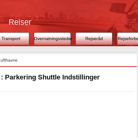
Rejser
Transport
Overnatningssteder
Rejseråd
Rejseforb
Lufthavne
: Parkering Shuttle Indstillinger