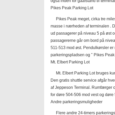
også inden for gåafstand til termina
Pikes Peak Parking Lot
Pikes Peak meget, cirka tre mil
masse i nærheden af ​​terminalen . D
ud passagerer på niveau 5 på øst o
passagererne går om bord på nivea
511-513 mod øst. Pendulkørsler er 
parkeringspladsen og " Pikes Peak R
Mt. Elbert Parking Lot
Mt. Elbert Parking Lot bruges kun
Den gratis shuttle service afgår hve
af Jeppeson Terminal. Rumfærger og
for døre 504-506 mod vest og døre
Andre parkeringsmuligheder
Flere andre 24-timers parkeringsp