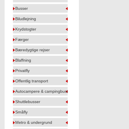
Busser
Biludlejning
Krydstogter
Færger
Bæredygtige rejser
Blaffning
Privatfly
Offentlig transport
Autocampere & campingbusser
Shuttlebusser
Småfly
Metro & undergrund