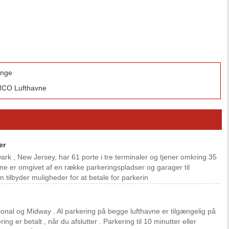
ounge
 MCO Lufthavne
er
wark , New Jersey, har 61 porte i tre terminaler og tjener omkring 35
ne er omgivet af en række parkeringspladser og garager til
 tilbyder muligheder for at betale for parkerin
ional og Midway . Al parkering på begge lufthavne er tilgængelig på
ing er betalt , når du afslutter . Parkering til 10 minutter eller