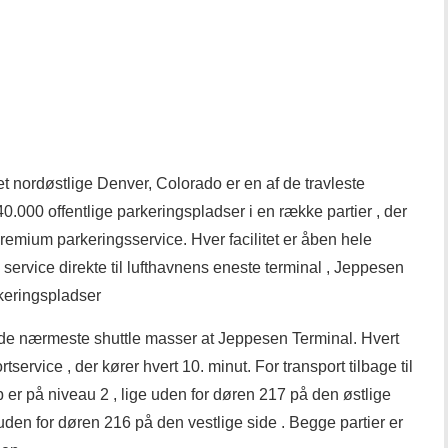
t nordøstlige Denver, Colorado er en af ​​de travleste
0.000 offentlige parkeringspladser i en række partier , der
remium parkeringsservice. Hver facilitet er åben hele
e service direkte til lufthavnens eneste terminal , Jeppesen
keringspladser
de nærmeste shuttle masser at Jeppesen Terminal. Hvert
rtservice , der kører hvert 10. minut. For transport tilbage til
er på niveau 2 , lige uden for døren 217 på den østlige
uden for døren 216 på den vestlige side . Begge partier er