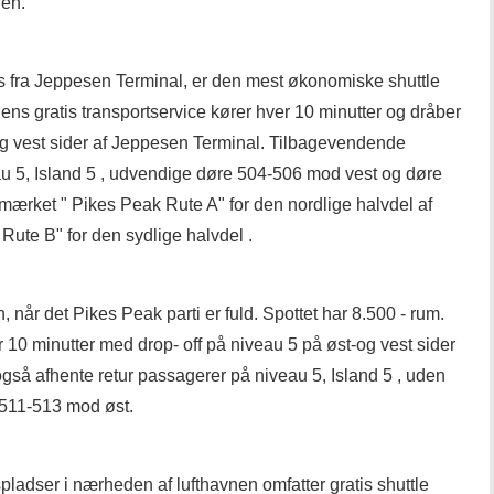
len.
es fra Jeppesen Terminal, er den mest økonomiske shuttle
ens gratis transportservice kører hver 10 minutter og dråber
g vest sider af Jeppesen Terminal. Tilbagevendende
u 5, Island 5 , udvendige døre 504-506 mod vest og døre
mærket " Pikes Peak Rute A" for den nordlige halvdel af
ute B" for den sydlige halvdel .
, når det Pikes Peak parti er fuld. Spottet har 8.500 - rum.
r 10 minutter med drop- off på niveau 5 på øst-og vest sider
så afhente retur passagerer på niveau 5, Island 5 , uden
 511-513 mod øst.
ladser i nærheden af ​​lufthavnen omfatter gratis shuttle