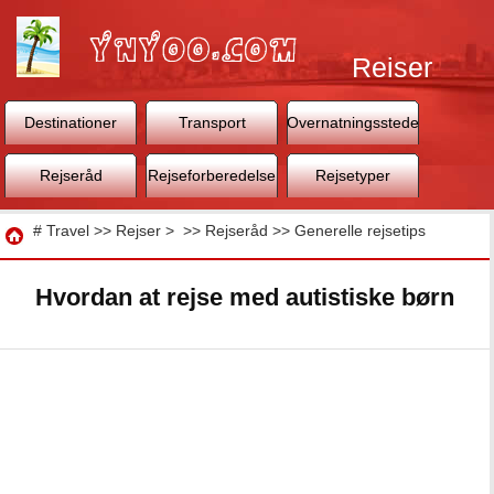
Rejser
Destinationer
Transport
Overnatningssteder
Rejseråd
Rejseforberedelse
Rejsetyper
Rejse
#
Travel
>>
Rejser
> >>
Rejseråd
>>
Generelle rejsetips
Hvordan at rejse med autistiske børn