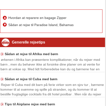
Hvordan at reparere en bagage Zipper
Sådan at rejse til Paradise Island, Bahamas
Generelle rejsetips
Sådan at rejse til Afrika med børn
ørkenen i Afrika kan præsentere komplikationer, når du rejser med
børn , men du behøver ikke at forsinke dine planer om at vente for
børn at vokse op. Med lidt forberedelse kan du og børnene har en
sjov og sikker ferie i Afrika. Turen vil lade børnene opleve andre
kulturer , se dyreliv og måske dyrk
Sådan at rejse til Cuba med børn
Rejser til Cuba med dit barn på ferie virker som en sjov tur , børnene
kommer til at svømme og spille på stranden, og du kommer til at
bestille frugtagtige cocktails fra dit hotel poolbar . Men når du rejser
ud af landet , især med børn , skal forholdsregler tages, og
dokumentation skal indhentes .
Tips til Airplane rejse med børn