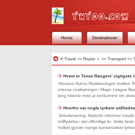
Home
Destinationer
Rejse
#
Travel
>>
Rejser
> >>
Transport
>>
Hvem er Texas Rangers' vigtigste r
Houston Astros Rivaliseringen mellem T
intense rivaliseringer i Major League Ba
lang historie med at konkurrere om divisio
Hvorfor var nogle tyrkere utilfred
Sekularisering: Atatürks reformer havde 
indflydelse i det offentlige liv. Dette ført
hvilket gjorde mange konservative tyrkere