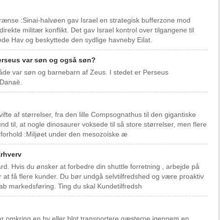
rænse :Sinai-halvøen gav Israel en strategisk bufferzone mod
irekte militær konflikt. Det gav Israel kontrol over tilgangene til
øde Hav og beskyttede den sydlige havneby Eilat.
Perseus var søn og også søn?
åde var søn og barnebarn af Zeus. I stedet er Perseus
 Danaë.
?
ifte af størrelser, fra den lille Compsognathus til den gigantiske
d til, at nogle dinosaurer voksede til så store størrelser, men flere
jøforhold :Miljøet under den mesozoiske æ
Erhverv
rd. Hvis du ønsker at forbedre din shuttle forretning , arbejde på
r at få flere kunder. Du bør undgå selvtilfredshed og være proaktiv
ab markedsføring. Ting du skal Kundetilfredsh
ster omkring en by eller blot transportere gæsterne igennem en