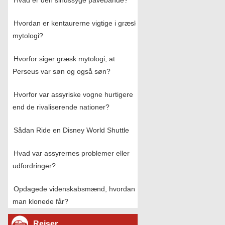
Hvad er den sindssyge pavebande?
Hvordan er kentaurerne vigtige i græsk
mytologi?
Hvorfor siger græsk mytologi, at
Perseus var søn og også søn?
Hvorfor var assyriske vogne hurtigere
end de rivaliserende nationer?
Sådan Ride en Disney World Shuttle
Hvad var assyrernes problemer eller
udfordringer?
Opdagede videnskabsmænd, hvordan
man klonede får?
Rejser