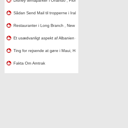
Disney temaparker i Orlando , Florida
Sådan Send Mail til tropperne i Irak
Restauranter i Long Branch , New Jersey
Et usædvanligt aspekt af Albanien er?
Ting for rejsende at gøre i Maui, Hawaii
Fakta Om Amtrak