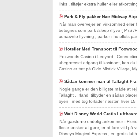
links , tilføjer ekstra huller eller afkort
Park & Fly pakker Nær Midway Air
Når man overvejer en virksomhed eller f
betegnes som park /sleep /flyve ( P /S 
udnævnte flyvning , parker i hotellets par
Hoteller Med Transport til Foxwoo
Foxwoods Casino i Ledyard , Connecticut
ubegrænset adgang til kasinoet, kan du 
Casino er tæt på Olde Mistick Village, 
Sådan kommer man til Tallaght Fra
Nogle gange er den billigste måde at rejs
Tallaght , Irland, tilbyder en sådan place
byen , med tog forlader næsten hver 15 
Walt Disney World Gratis Lufthavn
Når gæsterne endelig ankommer i Florida
fleste ønsker at gøre, er at fare vild på 
Disneys Magical Express , en gratis lufth