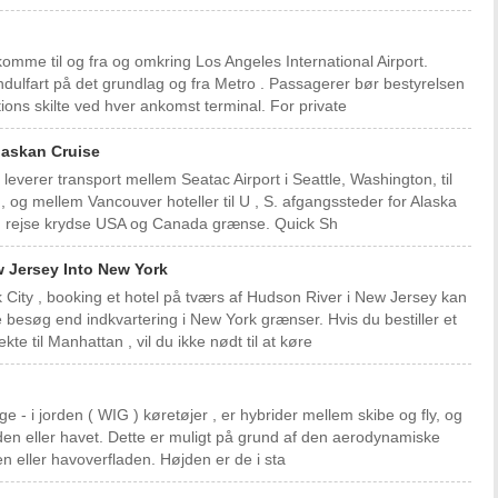
mme til og fra og omkring Los Angeles International Airport.
endulfart på det grundlag og fra Metro . Passagerer bør bestyrelsen
ions skilte ved hver ankomst terminal. For private
Alaskan Cruise
 leverer transport mellem Seatac Airport i Seattle, Washington, til
 og mellem Vancouver hoteller til U , S. afgangssteder for Alaska
din rejse krydse USA og Canada grænse. Quick Sh
ew Jersey Into New York
 City , booking et hotel på tværs af Hudson River i New Jersey kan
 besøg end indkvartering i New York grænser. Hvis du bestiller et
te til Manhattan , vil du ikke nødt til at køre
r
ge - i jorden ( WIG ) køretøjer , er hybrider mellem skibe og fly, og
fladen eller havet. Dette er muligt på grund af den aerodynamiske
n eller havoverfladen. Højden er de i sta