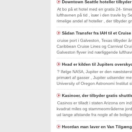
Downtown Seattle hoteller tilbyder
At bo på et hotel med en gratis 24- timer
lufthavnen på tid , især i den travle by S
rimelige andel af hoteller , der tilbyder g
Sådan Transfer fra IAH til et Cruis
cruise port i Galveston, Texas tilbyder å
Caribbean Cruise Lines og Carnival Cruis
Galveston flyver ind nærliggende lufthav
Hvad er kilden til Jupiters oversk
? Ifølge NASA, Jupiter er den næststørst
primært af gasser , Jupiter udsender me
University of Oregon Astronomi Institut 
Kasinoer, der tilbyder gratis shutt
Casinos er tilladt i staten Arizona om i
kvadrat miles og stammeområderne jord
ud lange afstande fra nogle af de bolig
Hvordan man laver en Van Tilgæng