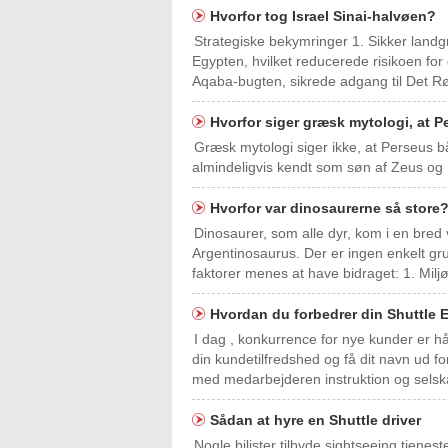
Hvorfor tog Israel Sinai-halvøen?
Strategiske bekymringer 1. Sikker landg
Egypten, hvilket reducerede risikoen for d
Aqaba-bugten, sikrede adgang til Det R
Hvorfor siger græsk mytologi, at 
Græsk mytologi siger ikke, at Perseus b
almindeligvis kendt som søn af Zeus og
Hvorfor var dinosaurerne så store
Dinosaurer, som alle dyr, kom i en bred v
Argentinosaurus. Der er ingen enkelt grun
faktorer menes at have bidraget: 1. Mil
Hvordan du forbedrer din Shuttle 
I dag , konkurrence for nye kunder er hå
din kundetilfredshed og få dit navn ud fo
med medarbejderen instruktion og selsk
Sådan at hyre en Shuttle driver
Nogle bilister tilbyde sightseeing tjene