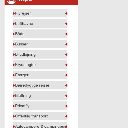
Flyrejser
Lufthavne
Både
Busser
Biludlejning
Krydstogter
Færger
Bæredygtige rejser
Blaffning
Privatfly
Offentlig transport
Autocampere & campingbusser