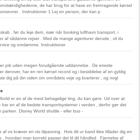
t omstændighederne, de har brug for at have en fremragende kørsel
onsevner . Instruktioner 1 Lej en person, der kan p
lskab , før du leje dem, især når booking lufthavn transport, i
ter af sådanne rejser . Med de mange agenturer derude , vil du
ervice og omdømme. Instruktioner
driver job uden megen forudgående uddannelse . De eneste
r derover, har en ren kørsel record og i besiddelse af en gyldig
ste dig på din viden om områdets veje og kvarterer , og nogl
le
World er en af ​​de mest behagelige ting, du kan gøre. Ud over at
e har en af ​​de bedste transportsystemer i verden , derfor gør det
 parken. Disney World shuttle - eller bus -
e af os kræver en vis tilpasning . Hvis dit ur band ikke tillader dig en
re , hvordan man korrekt passer det til dit håndled . Fjernelse af