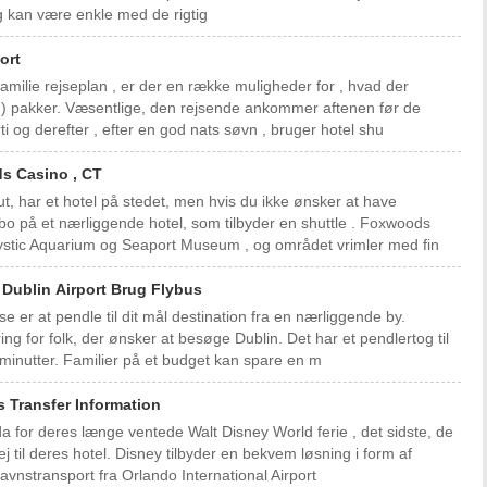
ning kan være enkle med de rigtig
port
amilie rejseplan , er der en række muligheder for , hvad der
/F) pakker. Væsentlige, den rejsende ankommer aftenen før de
ti og derefter , efter en god nats søvn , bruger hotel shu
ds Casino , CT
, har et hotel på stedet, men hvis du ikke ønsker at have
bo på et nærliggende hotel, som tilbyder en shuttle . Foxwoods
Mystic Aquarium og Seaport Museum , og området vrimler med fin
 Dublin Airport Brug Flybus
e er at pendle til dit mål destination fra en nærliggende by.
ring for folk, der ønsker at besøge Dublin. Det har et pendlertog til
minutter. Familier på et budget kan spare en m
s Transfer Information
 for deres længe ventede Walt Disney World ferie , det sidste, de
vej til deres hotel. Disney tilbyder en bekvem løsning i form af
avnstransport fra Orlando International Airport