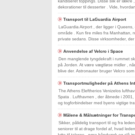
kandiseret toppings. Disse slik er lækre
dekorationer til desserter . Vide, hvor
Transport til LaGuardia Airport
LaGuardia Airport , der ligger i Queens,
område . Kun fire miles fra Manhattan, ru
private sedans. Disse virksomheder, der o
Anvendelse af Velcro i Space
Den manglende tyngdekraft i rummet ska
på Jorden. At være vægtløse midler , når 
blive der. Astronauter bruger Velcro so
Transportmuligheder på Athens Int
The Athens Eleftherios Venizelos luftha
Spata . Lufthavnen , der åbnede i 2001, 
og togforbindelser med byens vigtige tra
Målene & Målsætninger for Transpo
Sikker, pålidelig transport til og fra led
seniorer til at drage fordel af, hvad lede
lytte til talerne , gøre håndværk og slå in