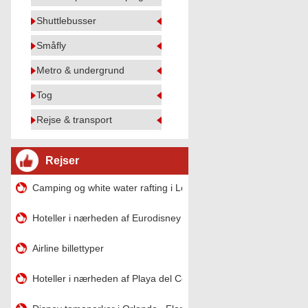
Shuttlebusser
Småfly
Metro & undergrund
Tog
Rejse & transport
Rejser
Camping og white water rafting i Lower Gauley , West Virginia
Hoteller i nærheden af ​​Eurodisney
Airline billettyper
Hoteller i nærheden af ​​Playa del Condado i Puerto Rico