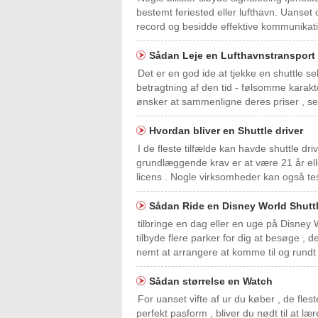
bestemt feriested eller lufthavn. Uanse
record og besidde effektive kommunikati
Sådan Leje en Lufthavnstransport
Det er en god ide at tjekke en shuttle se
betragtning af den tid - følsomme karak
ønsker at sammenligne deres priser , s
Hvordan bliver en Shuttle driver
I de fleste tilfælde kan havde shuttle 
grundlæggende krav er at være 21 år elle
licens . Nogle virksomheder kan også te
Sådan Ride en Disney World Shutt
tilbringe en dag eller en uge på Disney 
tilbyde flere parker for dig at besøge , d
nemt at arrangere at komme til og rundt i
Sådan størrelse en Watch
For uanset vifte af ur du køber , de flest
perfekt pasform , bliver du nødt til at læ