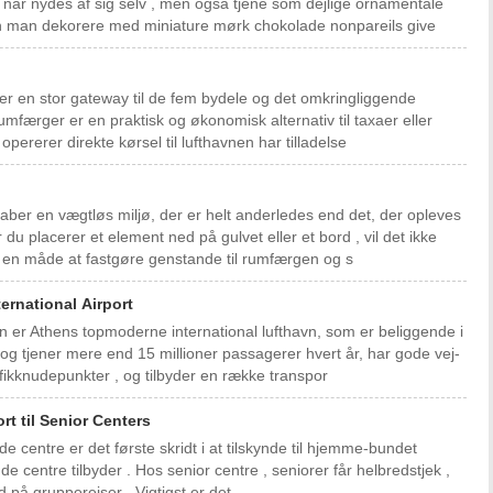
 , når nydes af sig selv , men også tjene som dejlige ornamentale
dan man dekorere med miniature mørk chokolade nonpareils give
 er en stor gateway til de fem bydele og det omkringliggende
mfærger er en praktisk og økonomisk alternativ til taxaer eller
pererer direkte kørsel til lufthavnen har tilladelse
ber en vægtløs miljø, der er helt anderledes end det, der opleves
du placerer et element ned på gulvet eller et bord , vil det ikke
m en måde at fastgøre genstande til rumfærgen og s
ernational Airport
vn er Athens topmoderne international lufthavn, som er beliggende i
og tjener mere end 15 millioner passagerer hvert år, har gode vej-
fikknudepunkter , og tilbyder en række transpor
rt til Senior Centers
ende centre er det første skridt i at tilskynde til hjemme-bundet
nde centre tilbyder . Hos senior centre , seniorer får helbredstjek ,
d på grupperejser . Vigtigst er det,