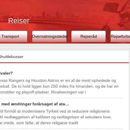
Rejser
Transport
Overnatningssteder
Rejseråd
Rejseforb
Shuttlebusser
ivaler?
exas Rangers og Houston Astros er en af ​​de mest ophedede og
seball. De to hold ligger kun 250 miles fra hinanden, og de har en
nstitler og playoff-pladser. Rivaliseringen var i
se med ændringer forårsaget af ata…
til formål at modernisere Tyrkiet ved at reducere religionens
e til nedlæggelsen af ​​kalifatet og vedtagelsen af ​​sekulære love,
 vrede, som følte, at deres religiøse tradit