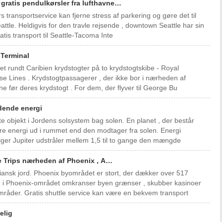
 gratis pendulkørsler fra lufthavne…
s transportservice kan fjerne stress af parkering og gøre det til
eattle. Heldigvis for den travle rejsende , downtown Seattle har sin
ratis transport til Seattle-Tacoma Inte
e Terminal
ret rundt Caribien krydstogter på to krydstogtskibe - Royal
e Lines . Krydstogtpassagerer , der ikke bor i nærheden af ​​
ne før deres krydstogt . For dem, der flyver til George Bu
ydende energi
e objekt i Jordens solsystem bag solen. En planet , der består
re energi ud i rummet end den modtager fra solen. Energi
siger Jupiter udstråler mellem 1,5 til to gange den mængde
le Trips nærheden af ​​Phoenix , A…
ndiansk jord. Phoenix byområdet er stort, der dækker over 517
 i Phoenix-området omkranser byen grænser , skubber kasinoer
områder. Gratis shuttle service kan være en bekvem transport
elig