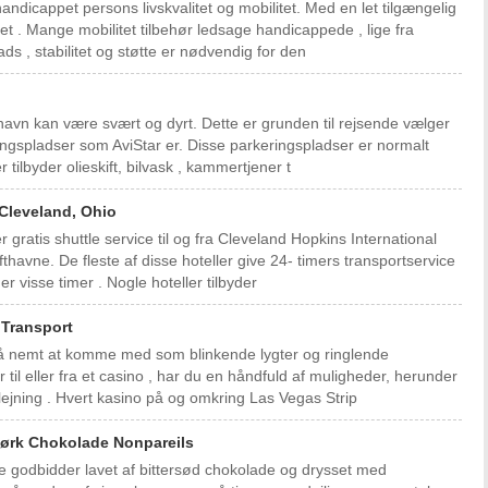
andicappet persons livskvalitet og mobilitet. Med en let tilgængelig
et . Mange mobilitet tilbehør ledsage handicappede , lige fra
ads , stabilitet og støtte er nødvendig for den
fthavn kan være svært og dyrt. Dette er grunden til rejsende vælger
eringspladser som AviStar er. Disse parkeringspladser er normalt
 tilbyder olieskift, bilvask , kammertjener t
i Cleveland, Ohio
r gratis shuttle service til og fra Cleveland Hopkins International
thavne. De fleste af disse hoteller give 24- timers transportservice
r visse timer . Nogle hoteller tilbyder
 Transport
 så nemt at komme med som blinkende lygter og ringlende
r til eller fra et casino , har du en håndfuld af muligheder, herunder
lejning . Hvert kasino på og omkring Las Vegas Strip
 Mørk Chokolade Nonpareils
e godbidder lavet af bittersød chokolade og drysset med